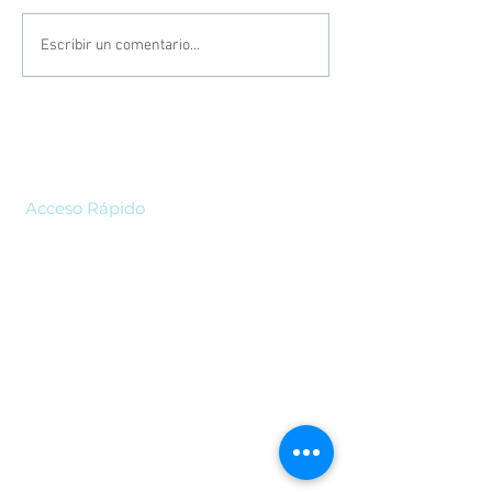
Escribir un comentario...
Acceso Rápido
Home
Nosotros
Servicios
Pagos y Planillas
Experiencias Asobicol