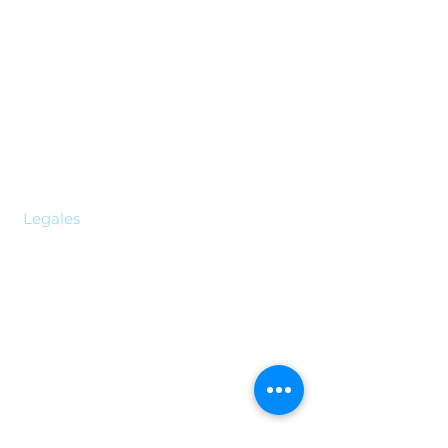
Experiencias Asobicol
Ideas T
Ayuda en Línea
Legales
Seguridad Social en Colombia
Seguros Automoviles
Propiedad e Ingeniería
Pólizas de Cumplimiento