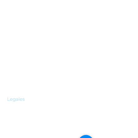
Servicios
Pagos y Planillas
Experiencias Asobicol
Ideas T
Ayuda en Línea
Legales
Seguridad Social en Colombia
Seguros Automoviles